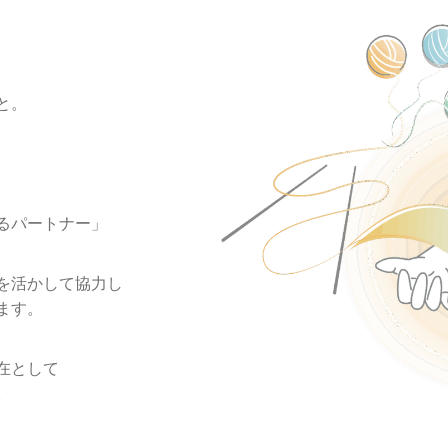
と。
るパートナー」
を
活かして協力し
ます。
在として
。