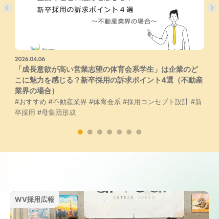
2026.04.06
2
#
「成長意欲が高い営業志望の体育会系学生」は企業のど
こに魅力を感じる？新卒採用の訴求ポイント4選（不動産
業界の場合）
#おすすめ
#不動産業界
#体育会系
#採用コンセプト設計
#新
卒採用
#母集団形成
WV採用広報