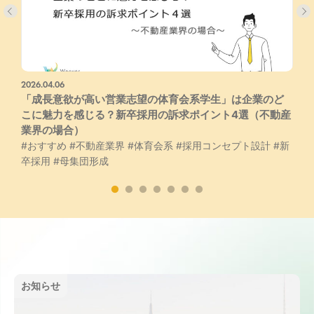
2026.04.06
2
#
「成長意欲が高い営業志望の体育会系学生」は企業のど
こに魅力を感じる？新卒採用の訴求ポイント4選（不動産
業界の場合）
#おすすめ
#不動産業界
#体育会系
#採用コンセプト設計
#新
卒採用
#母集団形成
お知らせ