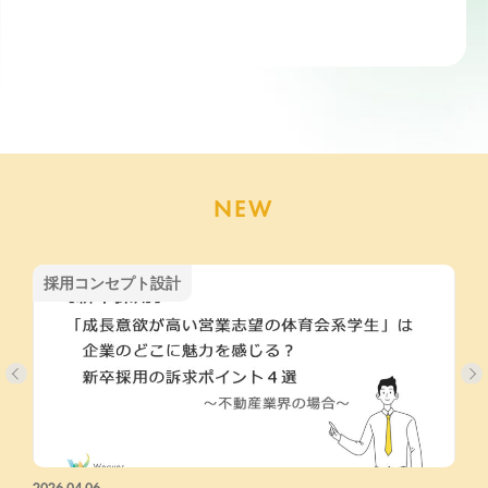
ライン説明会、Zoom導入
ツ！
etc.)
NEW
採用コンセプト設計
2026.04.06
2