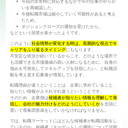
今回の非常時に対応するなかで今の仕事のやりが
いを再確認した。
今後転職市場は縮小していく可能性があると考え
たため。
ポジションクローズの通知を受けたから。
などという回答が多かったようです。
このように
社会情勢が変化する時は、長期的な視点でキ
ャリアをふり返るタイミング
にもなります。
不安定な状況が続いているからこそ、どのような場所で
も活躍できる市場価値の高い人材になるために、自身の
強みを可視化してスキルアップを目指したい、と転職活
動を考え直す応募者が増加しています。
転職理由が違うということは、企業に求めていること、
知りたい情報が人それぞれ違うということです。
そのため、企業側は
候補者が知りたい情報を理解して発
信し、会社の魅力付けをどのようにしていくか
を念頭に
置いて母集団形成をしていかなければなりません。
では、転職マーケットにはどんな候補者が転職活動をし
ているのか、候補者（ターゲット）の属性について説明