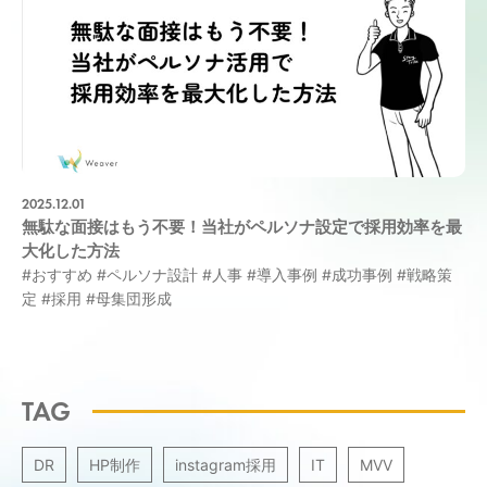
2025.12.01
無駄な面接はもう不要！当社がペルソナ設定で採用効率を最
大化した方法
#おすすめ
#ペルソナ設計
#人事
#導入事例
#成功事例
#戦略策
定
#採用
#母集団形成
TAG
DR
HP制作
instagram採用
IT
MVV