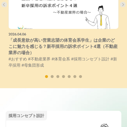
2026.04.06
2
#
「成長意欲が高い営業志望の体育会系学生」は企業のど
こに魅力を感じる？新卒採用の訴求ポイント4選（不動産
業界の場合）
#おすすめ
#不動産業界
#体育会系
#採用コンセプト設計
#新
卒採用
#母集団形成
採用コンセプト設計