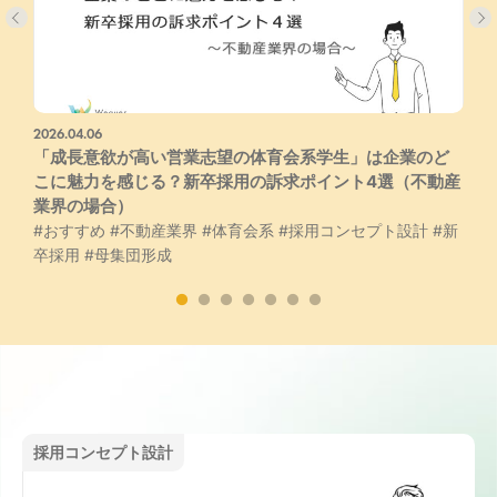
2026.04.06
2
#
「成長意欲が高い営業志望の体育会系学生」は企業のど
こに魅力を感じる？新卒採用の訴求ポイント4選（不動産
業界の場合）
#おすすめ
#不動産業界
#体育会系
#採用コンセプト設計
#新
卒採用
#母集団形成
採用コンセプト設計