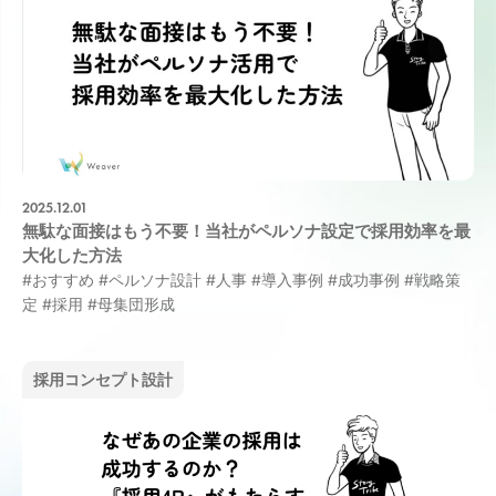
2025.12.01
無駄な面接はもう不要！当社がペルソナ設定で採用効率を最
大化した方法
#おすすめ
#ペルソナ設計
#人事
#導入事例
#成功事例
#戦略策
定
#採用
#母集団形成
採用コンセプト設計