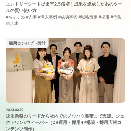
エントリーシート提出率2.5倍増！成果を達成したあのツー
ルの賢い使い方
#おすすめ
#人事
#導入事例
#成功事例
#戦略策定
#採用
#母集
団形成
採用コンセプト設計
2024.08.19
採用業務のリードから社内でのノウハウ蓄積まで支援。ジェ
クトワンxウィーバー（DR運用・採用4P構築・採用広報コ
ンテンツ制作）