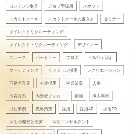
コンテンツ制作
ジョブ型採用
スカウト
スカウトメール
スカウトメールの書き方
セミナー
ダイレクトリクルーティング
ダイレクト・リクルーティング
デザイナー
ニュース
パートナー
ブログ
ペルソナ設計
マーケティング
リファラル採用
レクリエーション
不動産業界
中途採用
事業部長
人事
体育会系
内定者フォロー
動画
導入事例
成功事例
戦略策定
採用
採用4P
採用PR
採用の理想と現実
採用コンサルタント