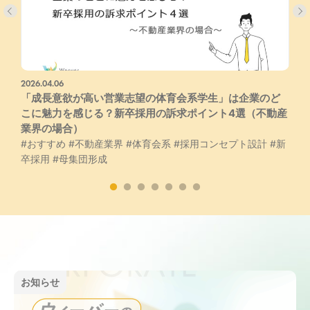
2026.04.06
2
#
「成長意欲が高い営業志望の体育会系学生」は企業のど
こに魅力を感じる？新卒採用の訴求ポイント4選（不動産
業界の場合）
#おすすめ
#不動産業界
#体育会系
#採用コンセプト設計
#新
卒採用
#母集団形成
お知らせ